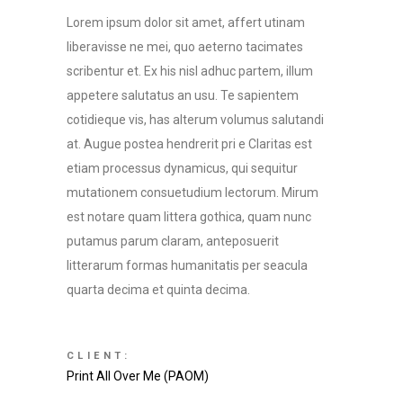
Lorem ipsum dolor sit amet, affert utinam
liberavisse ne mei, quo aeterno tacimates
scribentur et. Ex his nisl adhuc partem, illum
appetere salutatus an usu. Te sapientem
cotidieque vis, has alterum volumus salutandi
at. Augue postea hendrerit pri e Claritas est
etiam processus dynamicus, qui sequitur
mutationem consuetudium lectorum. Mirum
est notare quam littera gothica, quam nunc
putamus parum claram, anteposuerit
litterarum formas humanitatis per seacula
quarta decima et quinta decima.
CLIENT:
Print All Over Me (PAOM)