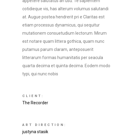
appetere salutatus an usu. Te sapientem
cotidieque vis, has alterum volumus salutandi
at. Augue postea hendrerit pri e Claritas est
etiam processus dynamicus, qui sequitur
mutationem consuetudium lectorum. Mirum
est notare quam littera gothica, quam nunc
putamus parum claram, anteposuerit
litterarum formas humanitatis per seacula
quarta decima et quinta decima. Eodem modo
typi, qui nunc nobis
CLIENT:
The Recorder
ART DIRECTION:
justyna stasik